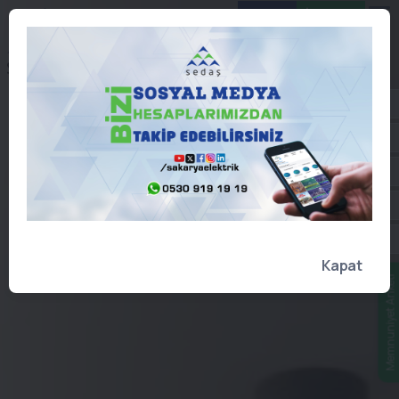
Online
İşlemler
Kapat
Memnuniyet Anketi