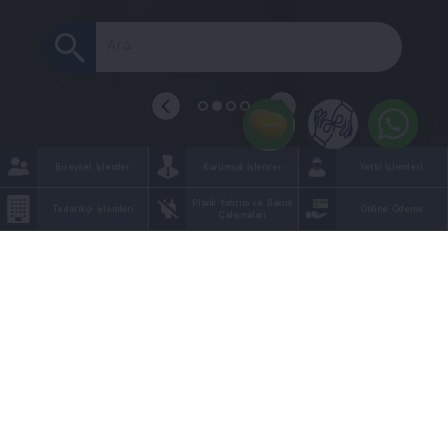
Ara
<
>
1
2
3
4
Bireysel İşlemler
Kurumsal İşlemler
Yetki İşlemleri
Planlı Yatırım ve Bakım
Tedarikçi İşlemleri
Online Ödeme
Çalışmaları
Planlı Kesinti Sorgulama
+
−