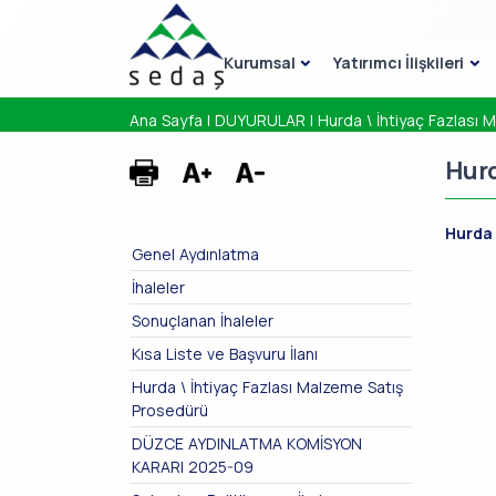
Kurumsal
Yatırımcı İlişkileri
Ana Sayfa
|
DUYURULAR
|
Hurda \ İhtiyaç Fazlası
Hurd
Hurda 
Genel Aydınlatma
İhaleler
Sonuçlanan İhaleler
Kısa Liste ve Başvuru İlanı
Hurda \ İhtiyaç Fazlası Malzeme Satış
Prosedürü
DÜZCE AYDINLATMA KOMİSYON
KARARI 2025-09