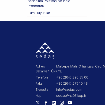
Satınalma Politikası ve İhale
Prosedürü
Tüm Duyurular
Adres
: Maltepe Mah. Orhangazi Cad. 
Sakarya/TÜRKİYE
Telefon
: +90(264) 295 85 00
Faks
: +90(264) 275 10 48
E-posta
: info@sedas.com
Kep
: sedas@hs03.kep.tr