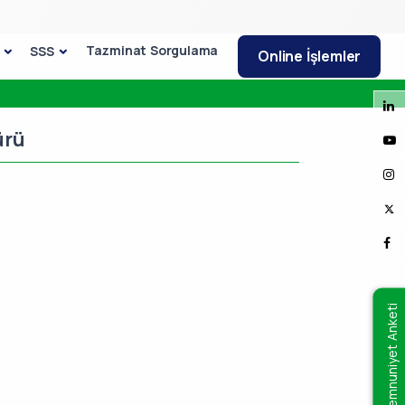
Tazminat Sorgulama
SSS
Online İşlemler
ürü
Memnuniyet Anketi