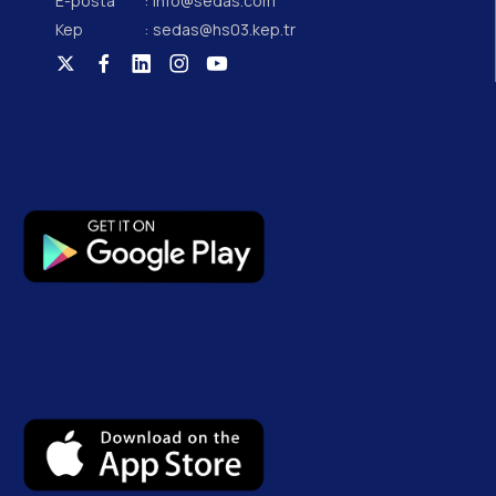
E-posta
: info@sedas.com
Kep
: sedas@hs03.kep.tr