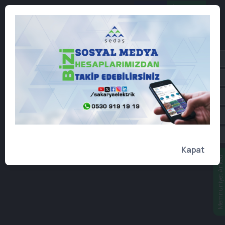
Online
İşlemler
Kapat
Memnuniyet Anketi