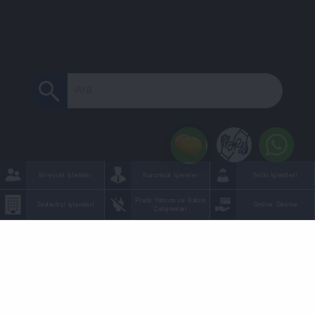
Ara
Bireysel İşlemler
Kurumsal İşlemler
Yetki İşlemleri
Planlı Yatırım ve Bakım
Tedarikçi İşlemleri
Online Ödeme
Çalışmaları
Planlı Kesinti Sorgulama