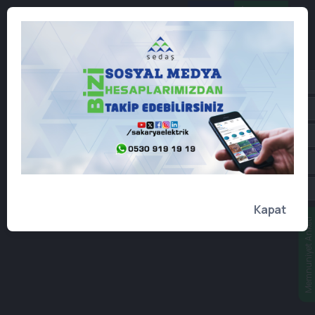
Online
İşlemler
Kapat
Memnuniyet Anketi