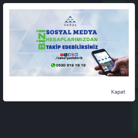
Online
İşlemler
Kapat
Memnuniyet Anketi