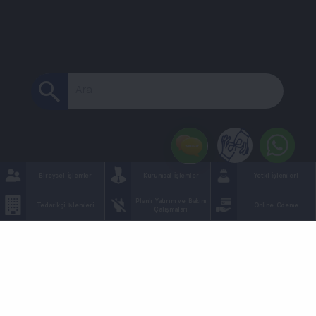
Ara
Bireysel İşlemler
Kurumsal İşlemler
Yetki İşlemleri
Planlı Yatırım ve Bakım
Tedarikçi İşlemleri
Online Ödeme
Çalışmaları
Planlı Kesinti Sorgulama